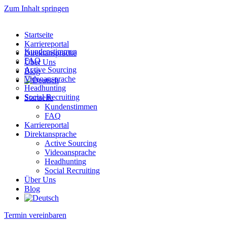
Zum Inhalt springen
Startseite
Karriereportal
Kundenstimmen
Direktansprache
FAQ
Über Uns
Active Sourcing
Blog
Videoansprache
Headhunting
Social Recruiting
Startseite
Kundenstimmen
FAQ
Karriereportal
Direktansprache
Active Sourcing
Videoansprache
Headhunting
Social Recruiting
Über Uns
Blog
Termin vereinbaren