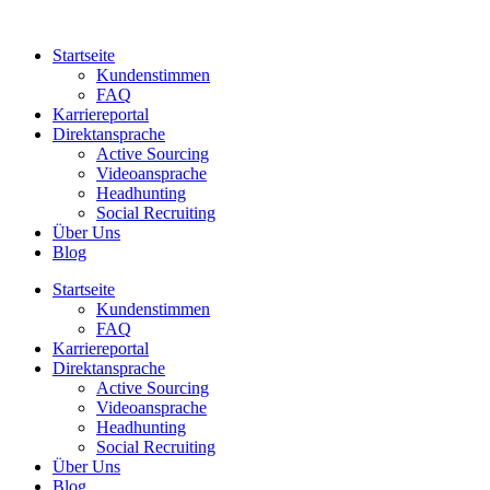
Zum
Inhalt
Startseite
springen
Kundenstimmen
FAQ
Karriereportal
Direktansprache
Active Sourcing
Videoansprache
Headhunting
Social Recruiting
Über Uns
Blog
Startseite
Kundenstimmen
FAQ
Karriereportal
Direktansprache
Active Sourcing
Videoansprache
Headhunting
Social Recruiting
Über Uns
Blog