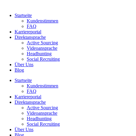
Zum
Inhalt
Startseite
springen
Kundenstimmen
FAQ
Karriereportal
Direktansprache
Active Sourcing
Videoansprache
Headhunting
Social Recruiting
Über Uns
Blog
Startseite
Kundenstimmen
FAQ
Karriereportal
Direktansprache
Active Sourcing
Videoansprache
Headhunting
Social Recruiting
Über Uns
Blog