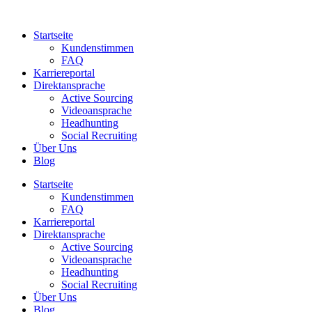
Zum
Inhalt
Startseite
springen
Kundenstimmen
FAQ
Karriereportal
Direktansprache
Active Sourcing
Videoansprache
Headhunting
Social Recruiting
Über Uns
Blog
Startseite
Kundenstimmen
FAQ
Karriereportal
Direktansprache
Active Sourcing
Videoansprache
Headhunting
Social Recruiting
Über Uns
Blog