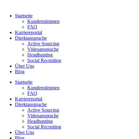
Zum
Inhalt
Startseite
springen
Kundenstimmen
FAQ
Karriereportal
Direktansprache
Active Sourcing
Videoansprache
Headhunting
Social Recruiting
Über Uns
Blog
Startseite
Kundenstimmen
FAQ
Karriereportal
Direktansprache
Active Sourcing
Videoansprache
Headhunting
Social Recruiting
Über Uns
Blog