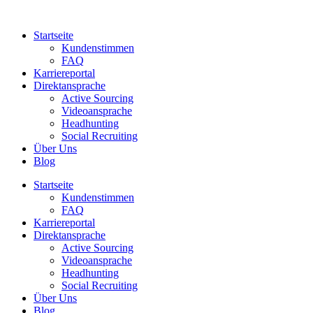
Zum
Inhalt
Startseite
springen
Kundenstimmen
FAQ
Karriereportal
Direktansprache
Active Sourcing
Videoansprache
Headhunting
Social Recruiting
Über Uns
Blog
Startseite
Kundenstimmen
FAQ
Karriereportal
Direktansprache
Active Sourcing
Videoansprache
Headhunting
Social Recruiting
Über Uns
Blog