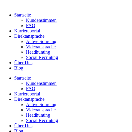
Zum
Inhalt
Startseite
springen
Kundenstimmen
FAQ
Karriereportal
Direktansprache
Active Sourcing
Videoansprache
Headhunting
Social Recruiting
Über Uns
Blog
Startseite
Kundenstimmen
FAQ
Karriereportal
Direktansprache
Active Sourcing
Videoansprache
Headhunting
Social Recruiting
Über Uns
Blog