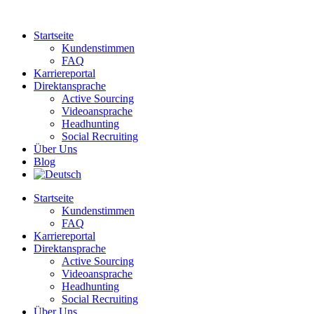
Zum
Inhalt
Startseite
springen
Kundenstimmen
FAQ
Karriereportal
Direktansprache
Active Sourcing
Videoansprache
Headhunting
Social Recruiting
Über Uns
Blog
Startseite
Kundenstimmen
FAQ
Karriereportal
Direktansprache
Active Sourcing
Videoansprache
Headhunting
Social Recruiting
Über Uns