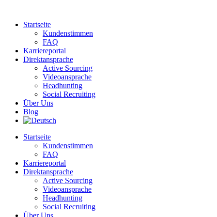
Zum
Inhalt
Startseite
springen
Kundenstimmen
FAQ
Karriereportal
Direktansprache
Active Sourcing
Videoansprache
Headhunting
Social Recruiting
Über Uns
Blog
Startseite
Kundenstimmen
FAQ
Karriereportal
Direktansprache
Active Sourcing
Videoansprache
Headhunting
Social Recruiting
Über Uns