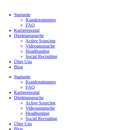
Zum
Inhalt
Startseite
springen
Kundenstimmen
FAQ
Karriereportal
Direktansprache
Active Sourcing
Videoansprache
Headhunting
Social Recruiting
Über Uns
Blog
Startseite
Kundenstimmen
FAQ
Karriereportal
Direktansprache
Active Sourcing
Videoansprache
Headhunting
Social Recruiting
Über Uns
Blog