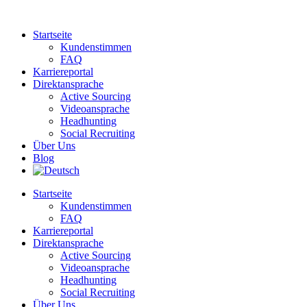
Zum
Inhalt
Startseite
springen
Kundenstimmen
FAQ
Karriereportal
Direktansprache
Active Sourcing
Videoansprache
Headhunting
Social Recruiting
Über Uns
Blog
Startseite
Kundenstimmen
FAQ
Karriereportal
Direktansprache
Active Sourcing
Videoansprache
Headhunting
Social Recruiting
Über Uns