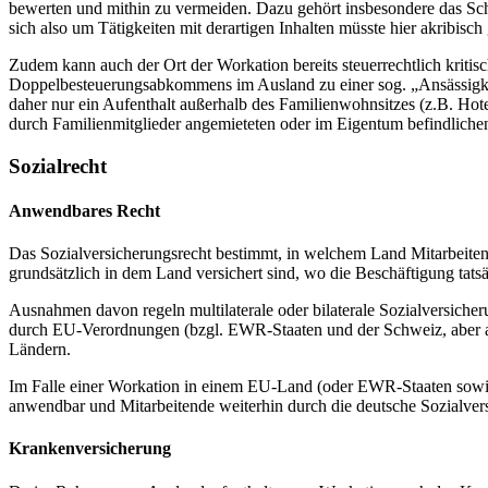
bewerten und mithin zu vermeiden. Dazu gehört insbesondere das Sch
sich also um Tätigkeiten mit derartigen Inhalten müsste hier akrib
Zudem kann auch der Ort der Workation bereits steuerrechtlich kriti
Doppelbesteuerungsabkommens im Ausland zu einer sog. „Ansässigkeit“
daher nur ein Aufenthalt außerhalb des Familienwohnsitzes (z.B. Hotel
durch Familienmitglieder angemieteten oder im Eigentum befindlichen
Sozialrecht
Anwendbares Recht
Das Sozialversicherungsrecht bestimmt, in welchem Land Mitarbeitende
grundsätzlich in dem Land versichert sind, wo die Beschäftigung tats
Ausnahmen davon regeln multilaterale oder bilaterale Sozialversicher
durch EU-Verordnungen (bzgl. EWR-Staaten und der Schweiz, aber auc
Ländern.
Im Falle einer Workation in einem EU-Land (oder EWR-Staaten sowie
anwendbar und Mitarbeitende weiterhin durch die deutsche Sozialvers
Krankenversicherung