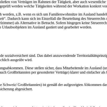
ließen von Verträgen im Rahmen der Tätigkeit, aber auch wesentliche
isch geprüft werden welche Tätigkeiten während der Workation konkret 
sch werden, z.B. wenn es sich um Familienwohnsitze im Ausland handel
. Dadurch kann sich im Einzelfall die Beurteilung des Steuerrechts ne
zimmer) als Alternative in Betracht. Sofern hingegen keine Steuerrecht
 Urlaubsobjekten im Ausland gastiert und gearbeitet werden.
 sozialversichert sind. Das dabei anzuwendende Territorialitätsprinzi
ächlich ausgeübt wird.
ungsabkommen. Diese stellen sicher, dass Mitarbeitende im Ausland (und
h Großbritannien per gesonderter Verträge) klarer und einfacher als 
 Schweiz/ Großbritannien) ist gemäß der aufgezeigten Abkommen das d
icherung abgesichert.