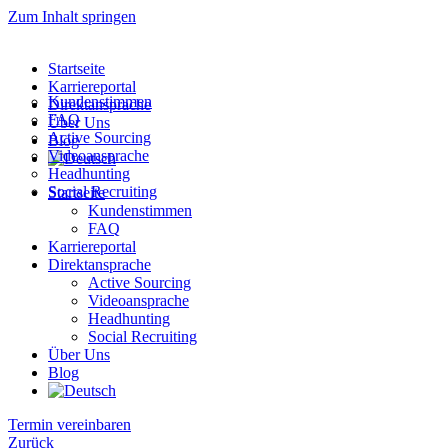
Zum Inhalt springen
Startseite
Karriereportal
Kundenstimmen
Direktansprache
FAQ
Über Uns
Active Sourcing
Blog
Videoansprache
Headhunting
Social Recruiting
Startseite
Kundenstimmen
FAQ
Karriereportal
Direktansprache
Active Sourcing
Videoansprache
Headhunting
Social Recruiting
Über Uns
Blog
Termin vereinbaren
Zurück