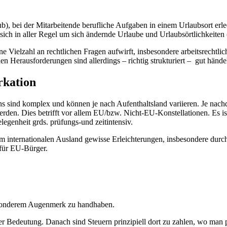
), bei der Mitarbeitende berufliche Aufgaben in einem Urlaubsort erle
ich in aller Regel um sich ändernde Urlaube und Urlaubsörtlichkeiten
eine Vielzahl an rechtlichen Fragen aufwirft, insbesondere arbeitsrechtl
n Herausforderungen sind allerdings – richtig strukturiert – gut hände
rkation
s sind komplex und können je nach Aufenthaltsland variieren. Je nachd
rden. Dies betrifft vor allem EU/bzw. Nicht-EU-Konstellationen. Es ist
egenheit grds. prüfungs-und zeitintensiv.
im internationalen Ausland gewisse Erleichterungen, insbesondere durc
 für EU-Bürger.
besonderem Augenmerk zu handhaben.
aler Bedeutung. Danach sind Steuern prinzipiell dort zu zahlen, wo man 