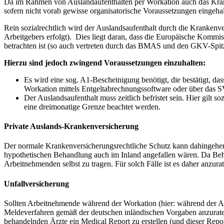
Da im Rahmen von Auslandaufenthalten per Workation auch das Kranke
sofern nicht vorab gewisse organisatorische Voraussetzungen eingeha
Rein sozialrechtlich wird der Auslandsaufenthalt durch die Krankenv
Arbeitgebers erfolgt). Dies liegt daran, dass die Europäische Komm
betrachten ist (so auch vertreten durch das BMAS und den GKV-Spitz
Hierzu sind jedoch zwingend Voraussetzungen einzuhalten:
Es wird eine sog. A1-Bescheinigung benötigt, die bestätigt, da
Workation mittels Entgeltabrechnungssoftware oder über das S
Der Auslandsaufenthalt muss zeitlich befristet sein. Hier gilt 
eine dreimonatige Grenze beachtet werden.
Private Auslands-Krankenversicherung
Der normale Krankenversicherungsrechtliche Schutz kann dahingehend
hypothetischen Behandlung auch im Inland angefallen wären. Da Be
Arbeitnehmenden selbst zu tragen. Für solch Fälle ist es daher anzu
Unfallversicherung
Sollten Arbeitnehmende während der Workation (hier: während der Arbe
Meldeverfahren gemäß der deutschen inländischen Vorgaben anzura
behandelnden Ärzte ein Medical Report zu erstellen (und dieser Rep