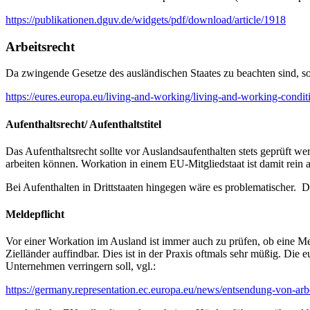
https://publikationen.dguv.de/widgets/pdf/download/article/1918
Arbeitsrecht
Da zwingende Gesetze des ausländischen Staates zu beachten sind, sol
https://eures.europa.eu/living-and-working/living-and-working-condi
Aufenthaltsrecht/ Aufenthaltstitel
Das Aufenthaltsrecht sollte vor Auslandsaufenthalten stets geprüft we
arbeiten können. Workation in einem EU-Mitgliedstaat ist damit rein
Bei Aufenthalten in Drittstaaten hingegen wäre es problematischer. Dies
Meldepflicht
Vor einer Workation im Ausland ist immer auch zu prüfen, ob eine Mel
Zielländer auffindbar. Dies ist in der Praxis oftmals sehr müßig. Die
Unternehmen verringern soll, vgl.:
https://germany.representation.ec.europa.eu/news/entsendung-von-a