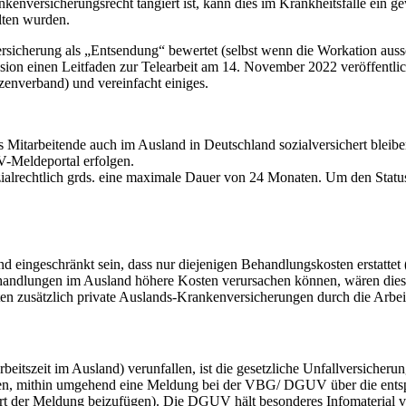
nversicherungsrecht tangiert ist, kann dies im Krankheitsfalle ein ge
lten wurden.
ersicherung als „Entsendung“ bewertet (selbst wenn die Workation aus
ission einen Leitfaden zur Telearbeit am 14. November 2022 veröffent
enverband) und vereinfacht einiges.
ss Mitarbeitende auch im Ausland in Deutschland sozialversichert bleibe
V-Meldeportal erfolgen.
sozialrechtlich grds. eine maximale Dauer von 24 Monaten. Um den Status
 eingeschränkt sein, dass nur diejenigen Behandlungskosten erstattet
handlungen im Ausland höhere Kosten verursachen können, wären dies
raten zusätzlich private Auslands-Krankenversicherungen durch die Arb
itszeit im Ausland) verunfallen, ist die gesetzliche Unfallversicherung
ten, mithin umgehend eine Meldung bei der VBG/ DGUV über die entsp
ort der Meldung beizufügen). Die DGUV hält besonderes Infomaterial v