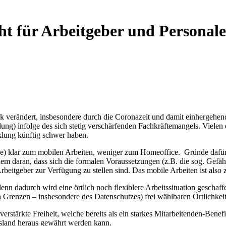
ht für Arbeitgeber und Personal
tark verändert, insbesondere durch die Coronazeit und damit einhergehe
ng) infolge des sich stetig verschärfenden Fachkräftemangels. Vielen 
cklung künftig schwer haben.
) klar zum mobilen Arbeiten, weniger zum Homeoffice. Gründe dafür s
llem daran, dass sich die formalen Voraussetzungen (z.B. die sog. Gefä
beitgeber zur Verfügung zu stellen sind. Das mobile Arbeiten ist also
n dadurch wird eine örtlich noch flexiblere Arbeitssituation geschaffe
n Grenzen – insbesondere des Datenschutzes) frei wählbaren Örtlichkei
 verstärkte Freiheit, welche bereits als ein starkes Mitarbeitenden-Ben
usland heraus gewährt werden kann.