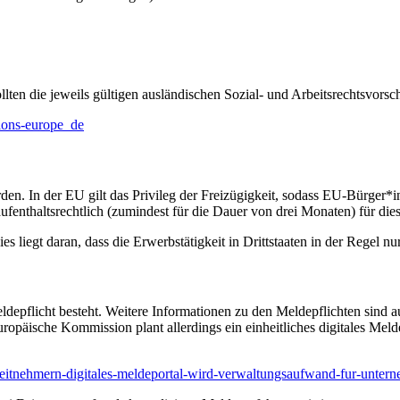
lten die jeweils gültigen ausländischen Sozial- und Arbeitsrechtsvorsch
tions-europe_de
rden. In der EU gilt das Privileg der Freizügigkeit, sodass EU-Bürger*i
 aufenthaltsrechtlich (zumindest für die Dauer von drei Monaten) für d
 liegt daran, dass die Erwerbstätigkeit in Drittstaaten in der Regel nur
depflicht besteht. Weitere Informationen zu den Meldepflichten sind au
 europäische Kommission plant allerdings ein einheitliches digitales M
rbeitnehmern-digitales-meldeportal-wird-verwaltungsaufwand-fur-unte