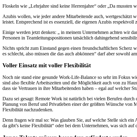
Floskeln wie „Lehrjahre sind keine Herrenjahre“ oder „Da mussten w
Azubis wollen, wie jeder andere Mitarbeitende auch, wertgeschätzt 
leistet. Entsprechend ist es essenziell, die eigenen Azubis respektvo
Einige werden jetzt denken: „ in meinem Unternehmen achten wir dara
Personen in Teamleitungspositionen tatsächlich dahingehend sensibil
Nichts spricht zum Einstand gegen einen freundschaftlichen Scherz wi
es schlecht, also müssen die das auch abkönnen“ darf aber sowohl a
Voller Einsatz mit voller Flexibilität
Noch nie stand eine gesunde Work-Life-Balance so sehr im Fokus wie 
sind also flexible Arbeitszeiten und die Möglichkeit auch von zu Hau
dass sie Vertrauen in ihre Mitarbeitenden haben – egal auf welcher Stuf
Dazu sei gesagt: Remote Work ist natürlich bei vielen Berufen durch den
Planung von Beruf und Privatleben einer der größten Wünsche von Mita
Flexibilität nachzudenken.
Denn fragen wir mal so: Was glauben Sie, auf welche Stelle sich ei
da gibt’s keine Flexibilität“ oder bei dem Unternehmen, was sich auf