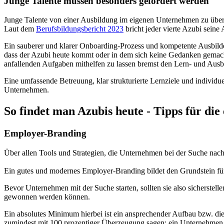
Junge Talente müssen besonders gefördert werden
Junge Talente von einer Ausbildung im eigenen Unternehmen zu überz
Laut dem
Berufsbildungsbericht 2023
bricht jeder vierte Azubi seine
Ein sauberer und klarer Onboarding-Prozess und kompetente Ausbilde
dass der Azubi heute kommt oder in dem sich keine Gedanken gemach
anfallenden Aufgaben mithelfen zu lassen bremst den Lern- und Ausbi
Eine umfassende Betreuung, klar strukturierte Lernziele und individ
Unternehmen.
So findet man Azubis heute - Tipps für die
Employer-Branding
Über allen Tools und Strategien, die Unternehmen bei der Suche na
Ein gutes und modernes Employer-Branding bildet den Grundstein für
Bevor Unternehmen mit der Suche starten, sollten sie also sicherste
gewonnen werden können.
Ein absolutes Minimum hierbei ist ein ansprechender Aufbau bzw. die 
zumindest mit 100 prozentiger Überzeugung sagen: ein Unternehmen, w