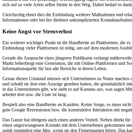
sich auf so viele Arten selbst Steine in den Weg. Dabei bedarf es dan
Gleichzeitig ebnet dies die Einbindung weiterer Maßnahmen und erla
Informationen oder bei der direkten unkomplizierten Kontaktaufnahme
Keine Angst vor Streuverlust
Ein weiterer wichtiger Punkt ist die Bandbreite an Plattformen, die 
Einbindung vieler Plattformen ist nötig, um auf dem modernen Ausbi
Gerade die Ansprache eines jüngeren Publikums verlangt mittlerweile
Markt beherbergt eine Generation, die mit Online-Plattformen und Soc
Informationsquelle für fast alle Bereiche in ihrem Leben.
Genau diesen Umstand müssen sich Unternehmen zu Nutze machen und i
und sobald sie dort eine Anzeige gesehen haben, die grundsätzlich int
in das Unternehmen gibt, wie sieht es auf Kununu aus, was sagen Mit
arbeitet dort usw. die Liste ist lang.
Bespielt also eine Bandbreite an Kanälen. Keine Sorge, es muss nicht 
gute Google Rezensionen bzw. die konstruktive Interaktion mit negat
Das Ganze hat übrigens auch einen anderen Vorteil: Neben direkt für d
einen ungezwungenen Kontakt mit dem Unternehmen gekommen sind. V
somit zumindest eine Idee, wenn sie den Firmennamen hören. Das kann