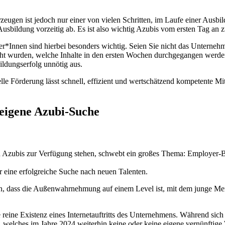
eugen ist jedoch nur einer von vielen Schritten, im Laufe einer Ausbi
 Ausbildung vorzeitig ab. Es ist also wichtig Azubis vom ersten Tag an 
r*Innen sind hierbei besonders wichtig. Seien Sie nicht das Unterne
t wurden, welche Inhalte in den ersten Wochen durchgegangen werden.
ldungserfolg unnötig aus.
uelle Förderung lässt schnell, effizient und wertschätzend kompetente
 eigene Azubi-Suche
ch Azubis zur Verfügung stehen, schwebt ein großes Thema: Employer-
 eine erfolgreiche Suche nach neuen Talenten.
llen, dass die Außenwahrnehmung auf einem Level ist, mit dem junge M
reine Existenz eines Internetauftritts des Unternehmens. Während sich
elches im Jahre 2024 weiterhin keine oder keine eigene vernünftige We