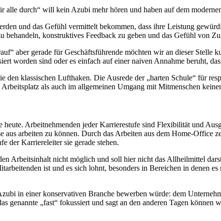
ir alle durch“ will kein Azubi mehr hören und haben auf dem modernen
werden und das Gefühl vermittelt bekommen, dass ihre Leistung gewürd
ll zu behandeln, konstruktives Feedback zu geben und das Gefühl von Zu
uf“ aber gerade für Geschäftsführende möchten wir an dieser Stelle kur
isiert worden sind oder es einfach auf einer naiven Annahme beruht, 
e den klassischen Lufthaken. Die Ausrede der „harten Schule“ für resp
m Arbeitsplatz als auch im allgemeinen Umgang mit Mitmenschen keinen
heute. Arbeitnehmenden jeder Karrierestufe sind Flexibilität und Aus
se aus arbeiten zu können. Durch das Arbeiten aus dem Home-Office zei
e der Karriereleiter sie gerade stehen.
 Arbeitsinhalt nicht möglich und soll hier nicht das Allheilmittel darst
rbeitenden ist und es sich lohnt, besonders in Bereichen in denen es n
n Azubi in einer konservativen Branche bewerben würde: dem Unterneh
 das genannte „fast“ fokussiert und sagt an den anderen Tagen können w