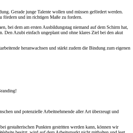
ldung. Gerade junge Talente wollen und müssen gefördert werden.
zu fördern und im richtigen Maße zu fordern.
hmen, bei dem am ersten Ausbildungstag niemand auf dem Schirm hat,
 Den Azubi einfach ungeplant und ohne klares Ziel bei den akut
 Mitarbeitende heranwachsen und stärkt zudem die Bindung zum eigenen
Branding!
enschen und potenzielle Arbeitnehmende aller Art überzeugt und
 bei gestalterischen Punkten gestritten werden kann, können wir
bsite besitzt, wird auf dem Arbeitsmarkt nicht mithalten und legt