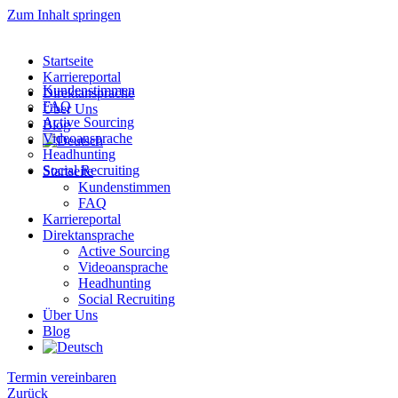
Zum Inhalt springen
Startseite
Karriereportal
Kundenstimmen
Direktansprache
FAQ
Über Uns
Active Sourcing
Blog
Videoansprache
Headhunting
Social Recruiting
Startseite
Kundenstimmen
FAQ
Karriereportal
Direktansprache
Active Sourcing
Videoansprache
Headhunting
Social Recruiting
Über Uns
Blog
Termin vereinbaren
Zurück