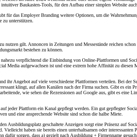
k intuitiver Baukasten-Tools, für den Aufbau einer simplen Website auc
ubt für das Employer Branding weitere Optionen, um die Wahrnehmung 
 zu unterstützen.
es zu nutzen gilt. Annoncen in Zeitungen und Messestände reichen schon
ldungsmarkt bestehen zu können.
 nahezu verpflichtend die Einbindung von Online-Plattformen und Social
ial Media aufgewachsen ist und eine extrem hohe Affinität zu diesen M
hr Angebot auf viele verschiedene Plattformen verteilen. Bei der Suc
eressant klingt, auf allen Kanälen nach der Firma suchen. Gibt es ein P
arbeitende, wie sehen die Rezensionen auf Google aus, gibt es eine Lin
auf jeder Plattform ein Kanal gepflegt werden. Ein gut gepflegter Socia
iven und eine ansprechende Website sind schon die halbe Miete.
en Ausbildungsplatz geschaltete Anzeigen sorgt eine Präsenz auf Social 
ielleicht haben sie bereits einen unterhaltsamen oder interessante
 dafür sorgen, dass a) gezielt nach Ausbildung + Firmenname gesucht w